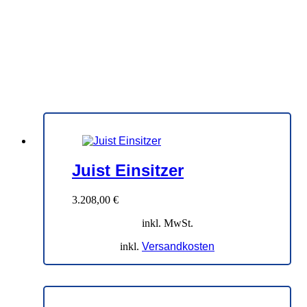
Liegeposition, die sich besonders gut für einen Mittagsschlaf,
Strandlektüre und das ruhige Beobachten der Wolken eignet.
Auch optisch ist der Korb klarer und kantiger; die Haube
schließt flacher ab, die Seitenwände stehen geradliniger. An der
Nordseeküste hat sich dieses Strandkorbmodell etabliert, weil
sie bei steifer Brise gut abschirmt, ohne den Liegenden
einzukapseln.
Juist Einsitzer
3.208,00
€
inkl. MwSt.
inkl.
Versandkosten