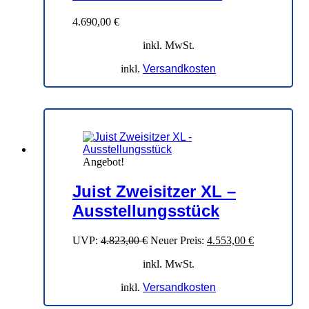
4.690,00
€
inkl. MwSt.
inkl.
Versandkosten
Angebot!
Juist Zweisitzer XL –
Ausstellungsstück
Ursprünglicher
Aktueller
UVP:
4.823,00
€
Neuer Preis:
4.553,00
€
Preis
Preis
inkl. MwSt.
war:
ist:
4.823,00 €
4.553,00 €.
inkl.
Versandkosten