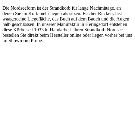
Die Nordseeform ist der Strandkorb für lange Nachmittage, an
denen Sie im Korb mehr liegen als sitzen. Flacher Rücken, fast
waagerechte Liegefläche, das Buch auf dem Bauch und die Augen
halb geschlossen. In unserer Manufaktur in Heringsdorf entstehen
diese Körbe seit 1933 in Handarbeit. Ihren Strandkorb Nordsee
bestellen Sie direkt beim Hersteller online oder liegen vorher bei uns
im Showroom Probe.
Strandkorb Nordsee, der Volllieger
für lange Stunden am Meer
Die Nordseeform ist auf Liegekomfort ausgelegt. Der Rücken
lässt sich tiefer kippen als bei der Ostseeform, sodass die
Sitzfläche fast waagerecht steht. So entsteht eine echte