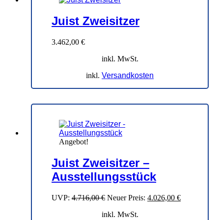
Juist Zweisitzer
3.462,00
€
inkl. MwSt.
inkl.
Versandkosten
Angebot!
Juist Zweisitzer –
Ausstellungsstück
Ursprünglicher
Aktueller
UVP:
4.716,00
€
Neuer Preis:
4.026,00
€
Preis
Preis
inkl. MwSt.
war:
ist: