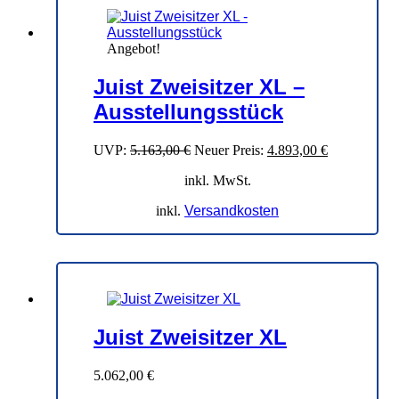
Angebot!
Juist Zweisitzer XL –
Ausstellungsstück
Ursprünglicher
Aktueller
UVP:
5.163,00
€
Neuer Preis:
4.893,00
€
Preis
Preis
inkl. MwSt.
war:
ist:
5.163,00 €
4.893,00 €.
inkl.
Versandkosten
Juist Zweisitzer XL
5.062,00
€