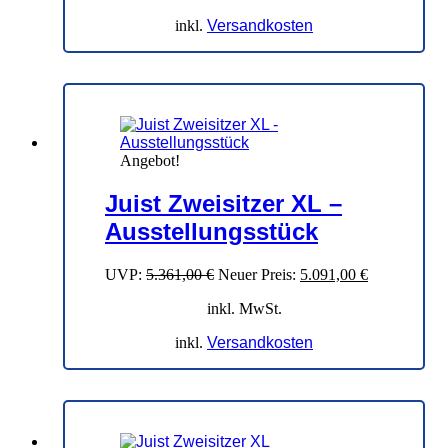
inkl.
Versandkosten
Angebot!
Juist Zweisitzer XL –
Ausstellungsstück
Ursprünglicher
Aktueller
UVP:
5.361,00
€
Neuer Preis:
5.091,00
€
Preis
Preis
inkl. MwSt.
war:
ist:
5.361,00 €
5.091,00 €.
inkl.
Versandkosten