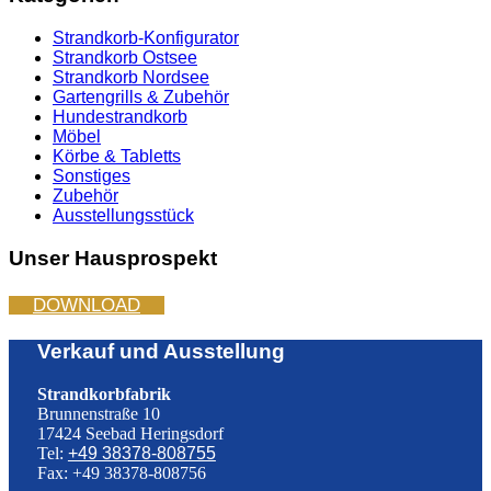
Strandkorb-Konfigurator
Strandkorb Ostsee
Strandkorb Nordsee
Gartengrills & Zubehör
Hundestrandkorb
Möbel
Körbe & Tabletts
Sonstiges
Zubehör
Ausstellungsstück
Unser Hausprospekt
DOWNLOAD
Verkauf und Ausstellung
Strandkorbfabrik
Brunnenstraße 10
17424 Seebad Heringsdorf
Tel:
+49 38378-808755
Fax: +49 38378-808756