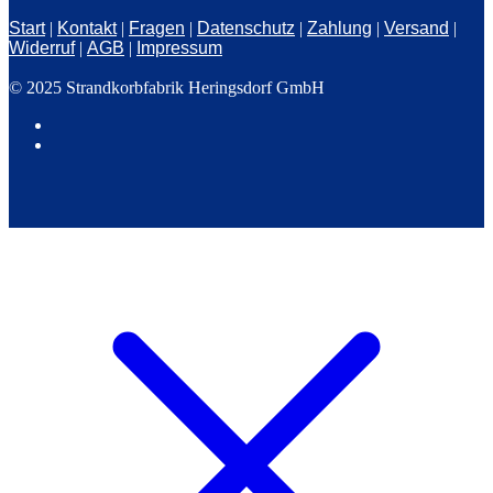
Start
|
Kontakt
|
Fragen
|
Datenschutz
|
Zahlung
|
Versand
|
Widerruf
|
AGB
|
Impressum
© 2025 Strandkorbfabrik Heringsdorf GmbH