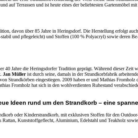
nd auf Terrassen und ist heute eines der beliebtesten Gartenmöbel mit 
tion, davon über 85 Jahre in Heringsdorf. Die Herstellung erfolgt auch 
tabil und pflegeleicht) und Stoffen (100 % Polyacryl) sowie deren Be-
ber 40 Jahre die Heringsdorfer Tradition geprägt. Während dieser Zeit w
t.
Jan Müller
ist durch seine, damals in der Strandkorbfabrik arbeite
ung von Strandkörben eingestiegen. 2009 haben er und Mathias Fromhol
thias Fromholz hat sich in den wohlverdienten Ruhestand verabschied
eue Ideen rund um den Strandkorb – eine spann
korb oder Kinderstrandkorb, mit exklusiven Stoffen für den Outdoor-B
s Rattan, Kunststoffgeflecht, Aluminium, Edelstahl und Teakholz sowie