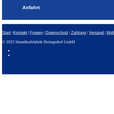
Anfahrt
Start
|
Kontakt
|
Fragen
|
Datenschutz
|
Zahlung
|
Versand
|
Wid
© 2025 Strandkorbfabrik Heringsdorf GmbH