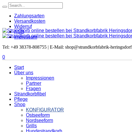
Zahlungsarten
Versandkosten
Widerruf
AGB
Impressum
Tel: +49 38378-808755 | E-Mail: shop@strandkorbfabrik-heringsdorf
0
Start
Über uns
Impressionen
Partner
Fragen
Strandkorbfibel
Pflege
Shop
KONFIGURATOR
Ostseeform
Nordseeform
Grills
Hundestrandkorb