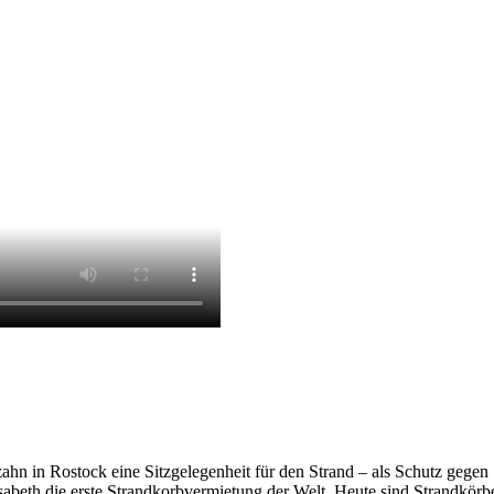
tzahn in Rostock eine Sitzgelegenheit für den Strand – als Schutz ge
Elisabeth die erste Strandkorbvermietung der Welt. Heute sind Strandkö