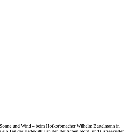
gen Sonne und Wind – beim Hofkorbmacher Wilhelm Bartelmann in
rbe ein Teil der Badekultur an den deutschen Nord- und Ostseeküsten.