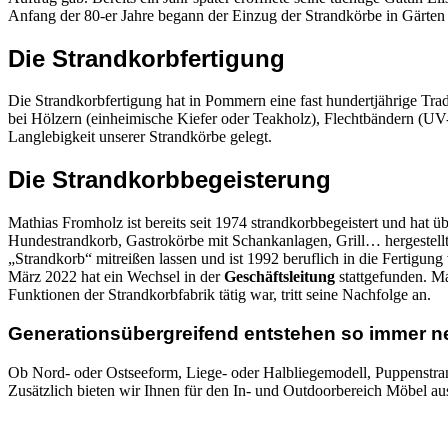
Anfang der 80-er Jahre begann der Einzug der Strandkörbe in Gärten u
Die Strandkorbfertigung
Die Strandkorbfertigung hat in Pommern eine fast hundertjährige Tradi
bei Hölzern (einheimische Kiefer oder Teakholz), Flechtbändern (UV-s
Langlebigkeit unserer Strandkörbe gelegt.
Die Strandkorbbegeisterung
Mathias Fromholz ist bereits seit 1974 strandkorbbegeistert und hat ü
Hundestrandkorb, Gastrokörbe mit Schankanlagen, Grill… hergestell
„Strandkorb“ mitreißen lassen und ist 1992 beruflich in die Fertig
März 2022 hat ein Wechsel in der
Geschäftsleitung
stattgefunden. Ma
Funktionen der Strandkorbfabrik tätig war, tritt seine Nachfolge an.
Generationsübergreifend entstehen so immer n
Ob Nord- oder Ostseeform, Liege- oder Halbliegemodell, Puppenstrand
Zusätzlich bieten wir Ihnen für den In- und Outdoorbereich Möbel au