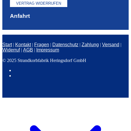
VERTRAG WIDERRUFEN
Anfahrt
Start
|
Kontakt
|
Fragen
|
Datenschutz
|
Zahlung
|
Versand
|
Widerruf
|
AGB
|
Impressum
© 2025 Strandkorbfabrik Heringsdorf GmbH