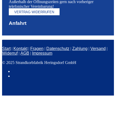
Außerhalb der Öffnungszeiten gern nach vorheriger
telefonischer Vereinbarung!
VERTRAG WIDERRUFEN
Anfahrt
Start
|
Kontakt
|
Fragen
|
Datenschutz
|
Zahlung
|
Versand
|
Widerruf
|
AGB
|
Impressum
© 2025 Strandkorbfabrik Heringsdorf GmbH