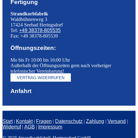
Fertigung
Strandkorbfabrik
Waldbühnenweg 3
17424 Seebad Heringsdorf
Tel:
+49 38378-805535
Fax: +49 38378-805539
Öffnungszeiten:
Mo bis Fr 10:00 bis 16:00 Uhr
Außerhalb der Öffnungszeiten gern nach vorheriger
telefonischer Vereinbarung!
VERTRAG WIDERRUFEN
Anfahrt
Start
|
Kontakt
|
Fragen
|
Datenschutz
|
Zahlung
|
Versand
|
Widerruf
|
AGB
|
Impressum
© 2025 Strandkorbfabrik Heringsdorf GmbH