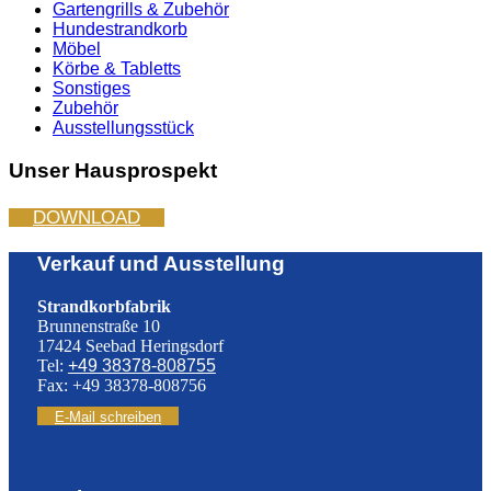
Gartengrills & Zubehör
Hundestrandkorb
Möbel
Körbe & Tabletts
Sonstiges
Zubehör
Ausstellungsstück
Unser Hausprospekt
DOWNLOAD
Verkauf und Ausstellung
Strandkorbfabrik
Brunnenstraße 10
17424 Seebad Heringsdorf
Tel:
+49 38378-808755
Fax: +49 38378-808756
E-Mail schreiben