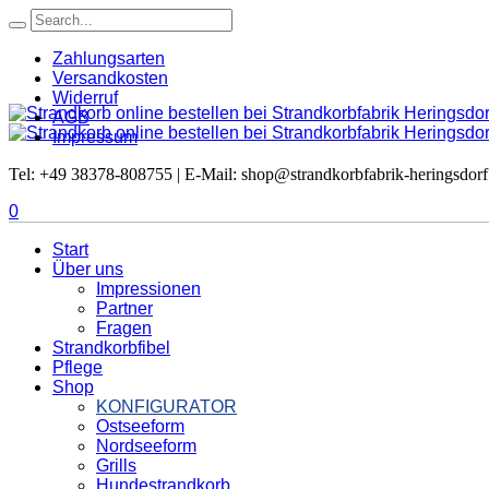
Zahlungsarten
Versandkosten
Widerruf
AGB
Impressum
Tel: +49 38378-808755 | E-Mail: shop@strandkorbfabrik-heringsdorf
0
Start
Über uns
Impressionen
Partner
Fragen
Strandkorbfibel
Pflege
Shop
KONFIGURATOR
Ostseeform
Nordseeform
Grills
Hundestrandkorb