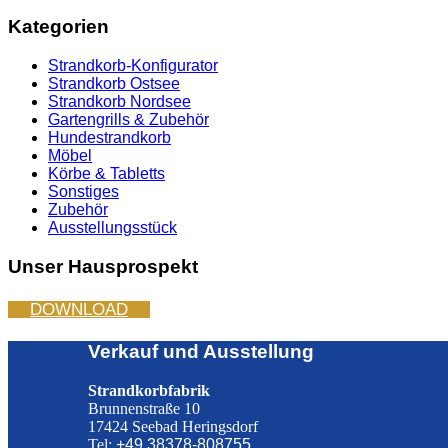
Kategorien
Strandkorb-Konfigurator
Strandkorb Ostsee
Strandkorb Nordsee
Gartengrills & Zubehör
Hundestrandkorb
Möbel
Körbe & Tabletts
Sonstiges
Zubehör
Ausstellungsstück
Unser Hausprospekt
DOWNLOAD
Verkauf und Ausstellung
Strandkorbfabrik
Brunnenstraße 10
17424 Seebad Heringsdorf
Tel:
+49 38378-808755