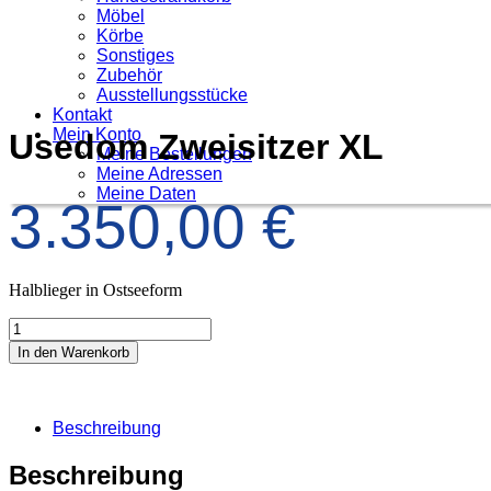
Möbel
Körbe
Sonstiges
Zubehör
Ausstellungsstücke
Kontakt
Mein Konto
Usedom Zweisitzer XL
Meine Bestellungen
Meine Adressen
Meine Daten
3.350,00
€
Halblieger in Ostseeform
In den Warenkorb
Beschreibung
Beschreibung