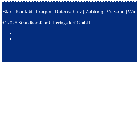
Start
|
Kontakt
|
Fragen
|
Datenschutz
|
Zahlung
|
Versand
|
Wid
© 2025 Strandkorbfabrik Heringsdorf GmbH