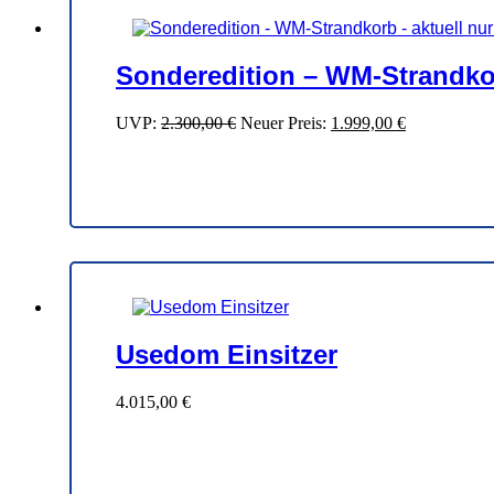
Sonderedition – WM-Strandkor
Ursprünglicher
Aktueller
UVP:
2.300,00
€
Neuer Preis:
1.999,00
€
Preis
Preis
war:
ist:
2.300,00 €
1.999,00 €.
Usedom Einsitzer
4.015,00
€