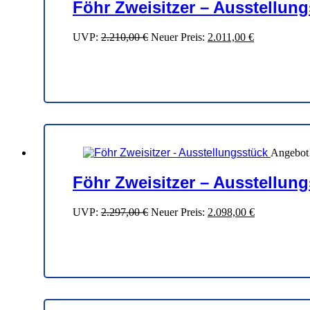
Föhr Zweisitzer – Ausstellun
Ursprünglicher
Aktueller
UVP:
2.210,00
€
Neuer Preis:
2.011,00
€
Preis
Preis
war:
ist:
2.210,00 €
2.011,00 €.
Angebot
Föhr Zweisitzer – Ausstellun
Ursprünglicher
Aktueller
UVP:
2.297,00
€
Neuer Preis:
2.098,00
€
Preis
Preis
war:
ist:
2.297,00 €
2.098,00 €.