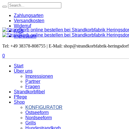
Zahlungsarten
Versandkosten
Widerruf
AGB
Impressum
Tel: +49 38378-808755 | E-Mail: shop@strandkorbfabrik-heringsdorf
0
Start
Über uns
Impressionen
Partner
Fragen
Strandkorbfibel
Pflege
Shop
KONFIGURATOR
Ostseeform
Nordseeform
Grills
Hundestrandkorb