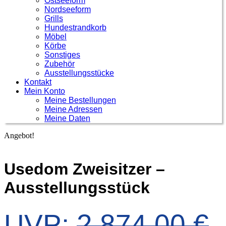
Ostseeform
Nordseeform
Grills
Hundestrandkorb
Möbel
Körbe
Sonstiges
Zubehör
Ausstellungsstücke
Kontakt
Mein Konto
Meine Bestellungen
Meine Adressen
Meine Daten
Angebot!
Usedom Zweisitzer –
Ausstellungsstück
U
UVP:
2.874,00
€