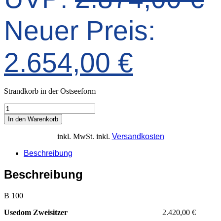
P
Neuer Preis:
Aktuell
w
2.654,00
€
Preis
2
Strandkorb in der Ostseeform
ist:
In den Warenkorb
inkl. MwSt.
inkl.
Versandkosten
2.654,0
Beschreibung
Beschreibung
B 100
Usedom Zweisitzer
2.420,00 €