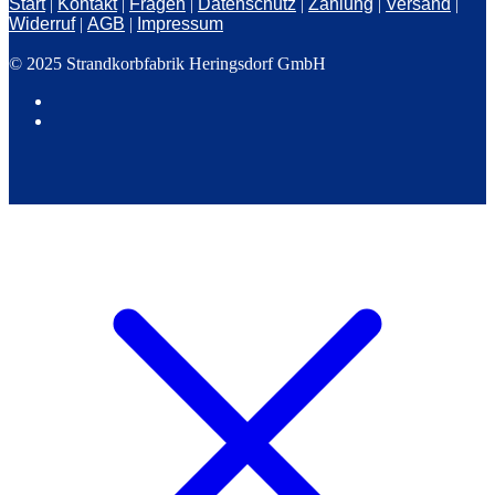
Start
|
Kontakt
|
Fragen
|
Datenschutz
|
Zahlung
|
Versand
|
Widerruf
|
AGB
|
Impressum
© 2025 Strandkorbfabrik Heringsdorf GmbH