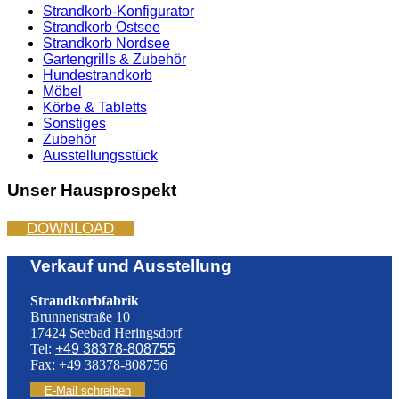
Strandkorb-Konfigurator
Strandkorb Ostsee
Strandkorb Nordsee
Gartengrills & Zubehör
Hundestrandkorb
Möbel
Körbe & Tabletts
Sonstiges
Zubehör
Ausstellungsstück
Unser Hausprospekt
DOWNLOAD
Verkauf und Ausstellung
Strandkorbfabrik
Brunnenstraße 10
17424 Seebad Heringsdorf
Tel:
+49 38378-808755
Fax: +49 38378-808756
E-Mail schreiben