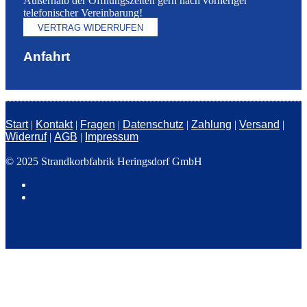
Außerhalb der Öffnungszeiten gern nach vorheriger
telefonischer Vereinbarung!
VERTRAG WIDERRUFEN
Anfahrt
Start
|
Kontakt
|
Fragen
|
Datenschutz
|
Zahlung
|
Versand
|
Widerruf
|
AGB
|
Impressum
© 2025 Strandkorbfabrik Heringsdorf GmbH