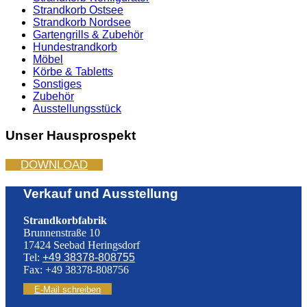
Strandkorb Ostsee
Strandkorb Nordsee
Gartengrills & Zubehör
Hundestrandkorb
Möbel
Körbe & Tabletts
Sonstiges
Zubehör
Ausstellungsstück
Unser Hausprospekt
DOWNLOAD
Verkauf und Ausstellung
Strandkorbfabrik
Brunnenstraße 10
17424 Seebad Heringsdorf
Tel:
+49 38378-808755
Fax: +49 38378-808756
E-Mail schreiben