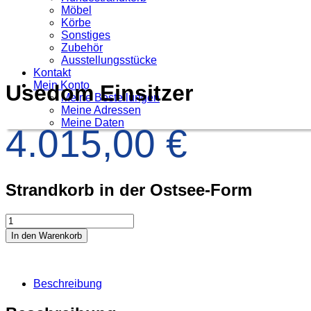
Möbel
Körbe
Sonstiges
Zubehör
Ausstellungsstücke
Kontakt
Mein Konto
Usedom Einsitzer
Meine Bestellungen
Meine Adressen
Meine Daten
4.015,00
€
Strandkorb in der Ostsee-Form
In den Warenkorb
Beschreibung