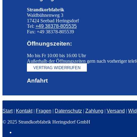
Strandkorbfabrik
Waldbühnenweg 3
17424 Seebad Heringsdorf
Tel:
+49 38378-805535
Fax: +49 38378-805539
Öffnungszeiten:
Mo bis Fr 10:00 bis 16:00 Uhr
Außerhalb der Öffnungszeiten gern nach vorheriger tele
VERTRAG WIDERRUFEN
Anfahrt
Start
|
Kontakt
|
Fragen
|
Datenschutz
|
Zahlung
|
Versand
|
Wid
© 2025 Strandkorbfabrik Heringsdorf GmbH