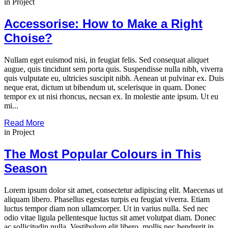
in
Project
Accessorise: How to Make a Right
Choise?
Nullam eget euismod nisi, in feugiat felis. Sed consequat aliquet
augue, quis tincidunt sem porta quis. Suspendisse nulla nibh, viverra
quis vulputate eu, ultricies suscipit nibh. Aenean ut pulvinar ex. Duis
neque erat, dictum ut bibendum ut, scelerisque in quam. Donec
tempor ex ut nisi rhoncus, necsan ex. In molestie ante ipsum. Ut eu
mi...
Read More
in
Project
The Most Popular Colours in This
Season
Lorem ipsum dolor sit amet, consectetur adipiscing elit. Maecenas ut
aliquam libero. Phasellus egestas turpis eu feugiat viverra. Etiam
luctus tempor diam non ullamcorper. Ut in varius nulla. Sed nec
odio vitae ligula pellentesque luctus sit amet volutpat diam. Donec
ac sollicitudin nulla. Vestibulum elit libero, mollis nec hendrerit in,