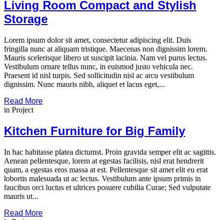
Living Room Compact and Stylish
Storage
Lorem ipsum dolor sit amet, consectetur adipiscing elit. Duis
fringilla nunc at aliquam tristique. Maecenas non dignissim lorem.
Mauris scelerisque libero ut suscipit lacinia. Nam vel purus lectus.
Vestibulum ornare tellus nunc, in euismod justo vehicula nec.
Praesent id nisl turpis. Sed sollicitudin nisl ac arcu vestibulum
dignissim. Nunc mauris nibh, aliquet et lacus eget,...
Read More
in
Project
Kitchen Furniture for Big Family
In hac habitasse platea dictumst. Proin gravida semper elit ac sagittis.
Aenean pellentesque, lorem at egestas facilisis, nisl erat hendrerit
quam, a egestas eros massa at est. Pellentesque sit amet elit eu erat
lobortis malesuada ut ac lectus. Vestibulum ante ipsum primis in
faucibus orci luctus et ultrices posuere cubilia Curae; Sed vulputate
mauris ut...
Read More