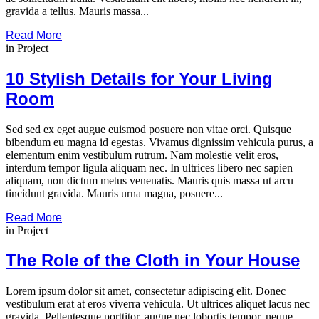
gravida a tellus. Mauris massa...
Read More
in
Project
10 Stylish Details for Your Living
Room
Sed sed ex eget augue euismod posuere non vitae orci. Quisque
bibendum eu magna id egestas. Vivamus dignissim vehicula purus, a
elementum enim vestibulum rutrum. Nam molestie velit eros,
interdum tempor ligula aliquam nec. In ultrices libero nec sapien
aliquam, non dictum metus venenatis. Mauris quis massa ut arcu
tincidunt gravida. Mauris urna magna, posuere...
Read More
in
Project
The Role of the Cloth in Your House
Lorem ipsum dolor sit amet, consectetur adipiscing elit. Donec
vestibulum erat at eros viverra vehicula. Ut ultrices aliquet lacus nec
gravida. Pellentesque porttitor, augue nec lobortis tempor, neque