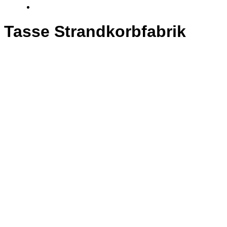
Tasse Strandkorbfabrik
10,00
€
In den Warenkorb
Beschreibung
Beschreibung
Tasse
10,00 €
mit Logo Strandkorbfabrik
ca. 350 ml Fassungsvermögen