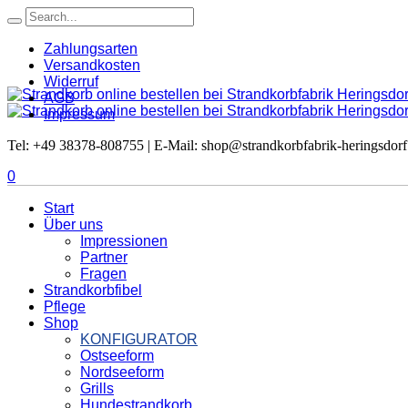
Zahlungsarten
Versandkosten
Widerruf
AGB
Impressum
Tel: +49 38378-808755 | E-Mail: shop@strandkorbfabrik-heringsdorf
0
Start
Über uns
Impressionen
Partner
Fragen
Strandkorbfibel
Pflege
Shop
KONFIGURATOR
Ostseeform
Nordseeform
Grills
Hundestrandkorb