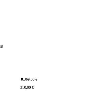
iß
69,00 €
ar 310,00 €