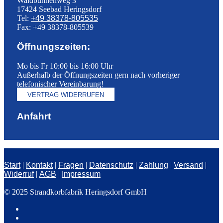
Waldbühnenweg 3
17424 Seebad Heringsdorf
Tel:
+49 38378-805535
Fax: +49 38378-805539
Öffnungszeiten:
Mo bis Fr 10:00 bis 16:00 Uhr
Außerhalb der Öffnungszeiten gern nach vorheriger
telefonischer Vereinbarung!
VERTRAG WIDERRUFEN
Anfahrt
Start
|
Kontakt
|
Fragen
|
Datenschutz
|
Zahlung
|
Versand
|
Widerruf
|
AGB
|
Impressum
© 2025 Strandkorbfabrik Heringsdorf GmbH