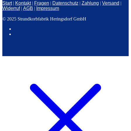
Start
|
Kontakt
|
Fragen
|
Datenschutz
|
Zahlung
|
Versand
|
Widerruf
|
AGB
|
Impressum
© 2025 Strandkorbfabrik Heringsdorf GmbH