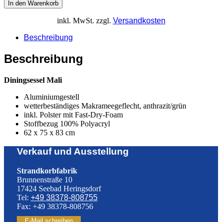
In den Warenkorb
inkl. MwSt.
zzgl.
Versandkosten
Beschreibung
Beschreibung
Diningsessel Mali
Aluminiumgestell
wetterbeständiges Makrameegeflecht, anthrazit/grün
inkl. Polster mit Fast-Dry-Foam
Stoffbezug 100% Polyacryl
62 x 75 x 83 cm
Verkauf und Ausstellung
Strandkorbfabrik
Brunnenstraße 10
17424 Seebad Heringsdorf
Tel:
+49 38378-808755
Fax: +49 38378-808756
E-Mail schreiben