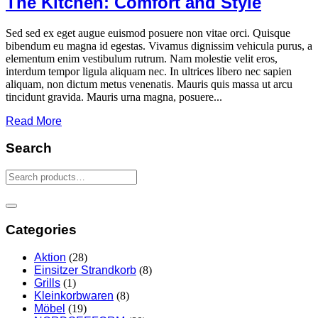
The Kitchen: Comfort and Style
Sed sed ex eget augue euismod posuere non vitae orci. Quisque
bibendum eu magna id egestas. Vivamus dignissim vehicula purus, a
elementum enim vestibulum rutrum. Nam molestie velit eros,
interdum tempor ligula aliquam nec. In ultrices libero nec sapien
aliquam, non dictum metus venenatis. Mauris quis massa ut arcu
tincidunt gravida. Mauris urna magna, posuere...
Read More
Search
Categories
Aktion
(28)
Einsitzer Strandkorb
(8)
Grills
(1)
Kleinkorbwaren
(8)
Möbel
(19)