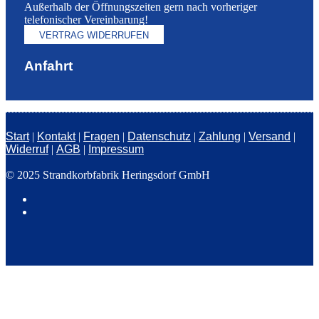
Außerhalb der Öffnungszeiten gern nach vorheriger
telefonischer Vereinbarung!
VERTRAG WIDERRUFEN
Anfahrt
Start
|
Kontakt
|
Fragen
|
Datenschutz
|
Zahlung
|
Versand
|
Widerruf
|
AGB
|
Impressum
© 2025 Strandkorbfabrik Heringsdorf GmbH