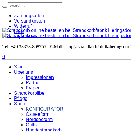
Zahlungsarten
Versandkosten
Widerruf
AGB
Impressum
Tel: +49 38378-808755 | E-Mail: shop@strandkorbfabrik-heringsdorf
0
Start
Über uns
Impressionen
Partner
Fragen
Strandkorbfibel
Pflege
Shop
KONFIGURATOR
Ostseeform
Nordseeform
Grills
Hundestrandkorb