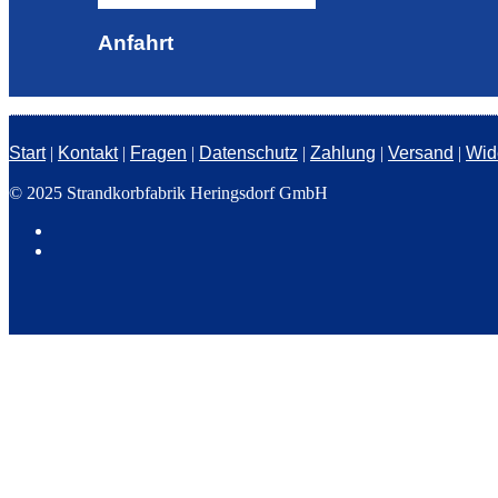
Anfahrt
Start
|
Kontakt
|
Fragen
|
Datenschutz
|
Zahlung
|
Versand
|
Wid
© 2025 Strandkorbfabrik Heringsdorf GmbH