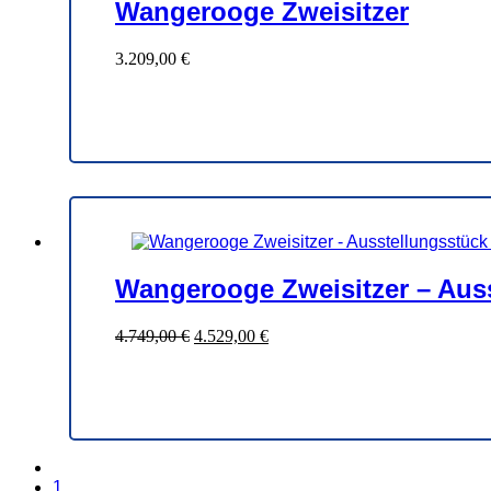
Wangerooge Zweisitzer
3.209,00
€
Wangerooge Zweisitzer – Aus
Ursprünglicher
Aktueller
4.749,00
€
4.529,00
€
Preis
Preis
war:
ist:
4.749,00 €
4.529,00 €.
1