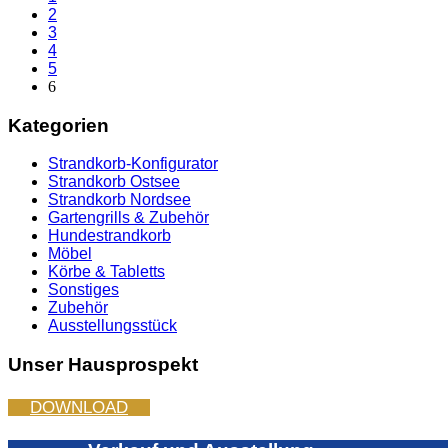
2
3
4
5
6
Kategorien
Strandkorb-Konfigurator
Strandkorb Ostsee
Strandkorb Nordsee
Gartengrills & Zubehör
Hundestrandkorb
Möbel
Körbe & Tabletts
Sonstiges
Zubehör
Ausstellungsstück
Unser Hausprospekt
DOWNLOAD